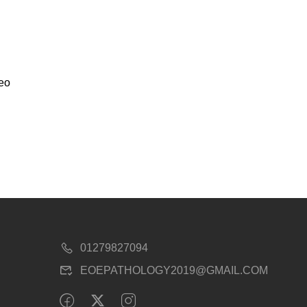
leo
01279827094
EOEPATHOLOGY2019@GMAIL.COM