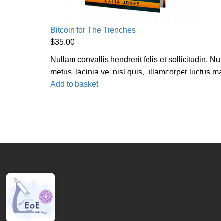
Bitcoin for The Trenches
$
35.00
Nullam convallis hendrerit felis et sollicitudin. 
metus, lacinia vel nisl quis, ullamcorper luctus 
Add to basket