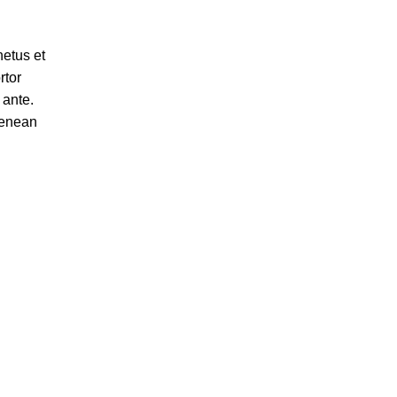
netus et
rtor
 ante.
Aenean